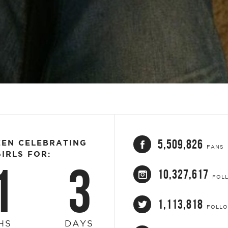
5,509,826
EEN CELEBRATING
FANS
IRLS FOR:
1
3
10,327,617
FOL
1,113,818
FOLL
HS
DAYS