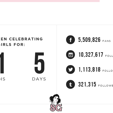
5,509,826
EEN CELEBRATING
FANS
IRLS FOR:
1
5
10,327,617
FOL
1,113,818
FOLL
HS
DAYS
321,315
FOLLOW