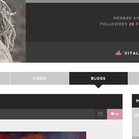
MEMBER SI
FOLLOWERS
29
F
VITA
VIDEO
BLOGS
19
0
TWEET
EMAIL