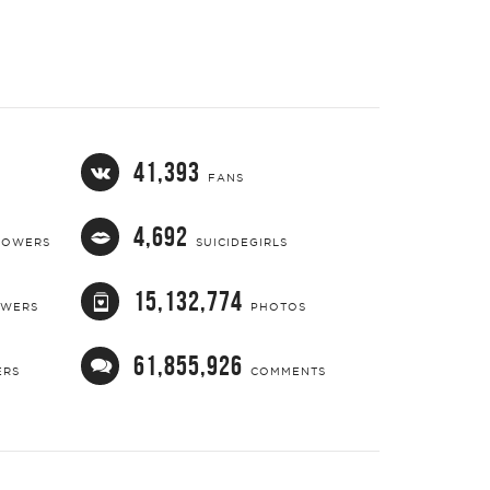
41,393
FANS
4,692
LOWERS
SUICIDEGIRLS
15,132,774
OWERS
PHOTOS
61,855,926
ERS
COMMENTS