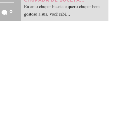
CHUPADA DE BUCETA...
Eu amo chupar buceta e quero chupar bem
0
gostoso a sua, você sabi…