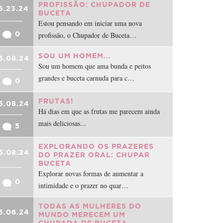
PROFISSÃO: CHUPADOR DE
5.23.24
BUCETA
Estou pensando em iniciar uma nova
0
profissão, o Chupador de Buceta…
SOU UM HOMEM...
5.08.24
Sou um homem que ama bunda e peitos
grandes e buceta carnuda para c…
0
FRUTAS!
5.08.24
Há dias em que as frutas me parecem ainda
mais deliciosas...
5
EXPLORANDO OS PRAZERES
5.08.24
DO PRAZER ORAL: CHUPAR
BUCETA
Explorar novas formas de aumentar a
0
intimidade e o prazer no quar…
TODAS AS MULHERES DO
5.06.24
MUNDO MERECEM UM