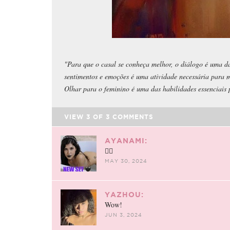
"Para que o casal se conheça melhor, o diálogo é uma da
sentimentos e emoções é uma atividade necessária para m
Olhar para o feminino é uma das habilidades essenciais
VIEW
3
OF
3
COMMENTS
AYANAMI:
❤️‍🔥
MAY 30, 2024
YAZHOU:
Wow!
JUN 3, 2024