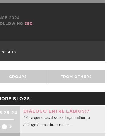
NCE 2024
OLLOWING
350
L STATS
GROUPS
FROM OTHERS
MORE BLOGS
DIÁLOGO ENTRE LÁBIOS!?
5.29.24
"Para que o casal se conheça melhor, o
diálogo é uma das caracter…
3